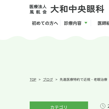
初めての方へ
診療内容
医師
白内障
近視矯正手術「ICL」
加齢黄斑変性
緑内障
TOP
ブログ
先進医療特約で近視・老眼治療
カテゴリ