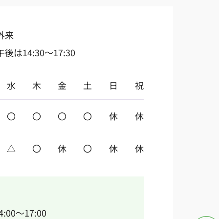
外来
は14:30～17:30
水
木
金
土
日
祝
〇
〇
〇
〇
休
休
△
〇
休
〇
休
休
14:00～17:00