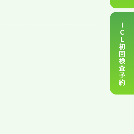
I
C
L
初
回
検
査
予
約