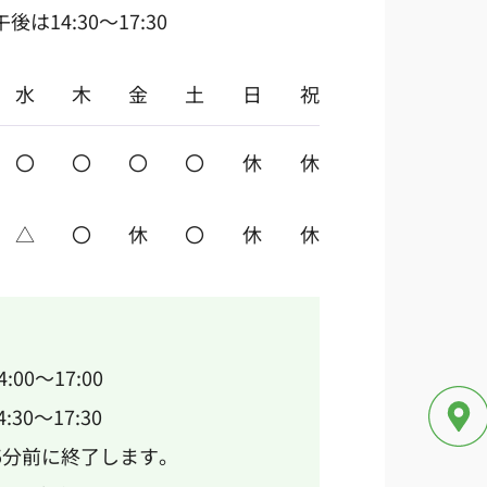
は14:30～17:30
水
木
金
土
日
祝
〇
〇
〇
〇
休
休
△
〇
休
〇
休
休
14:00～17:00
30～17:30
5分前に終了します。