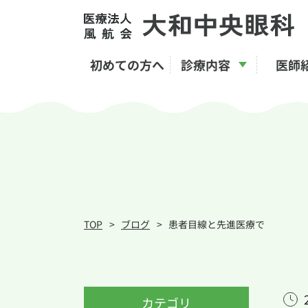
初めての方へ
診療内容
医師
白内障
近視矯正手術「ICL」
加齢黄斑変性
緑内障
TOP
ブログ
患者目線と先進医療で
カテゴリ