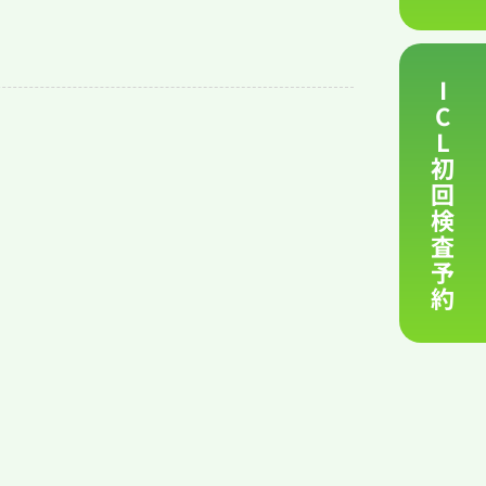
I
C
L
初
回
検
査
予
約